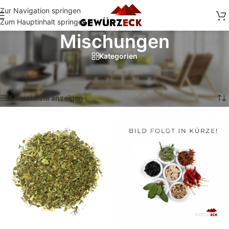
Zur Navigation springen
Zum Hauptinhalt springen
Mischungen
Kategorien
Start
/
Shop
/
Mischungen
/
Seite 6
Ergebnisse 61 – 72 von 140 werden angezeigt
Seitenleiste anzeigen