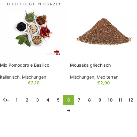
Mix Pomodoro e Basilico
Mousaka griechisch
italienisch
,
Mischungen
Mischungen
,
Mediterran
€
3,10
€
2,90
←
1
2
3
4
5
6
7
8
9
10
11
12
→