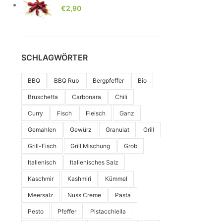
€
2,90
SCHLAGWÖRTER
BBQ
BBQ Rub
Bergpfeffer
Bio
Bruschetta
Carbonara
Chili
Curry
Fisch
Fleisch
Ganz
Gemahlen
Gewürz
Granulat
Grill
Grill-Fisch
Grill Mischung
Grob
Italienisch
Italienisches Salz
Kaschmir
Kashmiri
Kümmel
Meersalz
Nuss Creme
Pasta
Pesto
Pfeffer
Pistacchiella