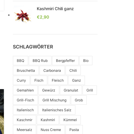
Kashmiri Chili ganz
€
2,90
SCHLAGWÖRTER
BBQ
BBQ Rub
Bergpfeffer
Bio
Bruschetta
Carbonara
Chili
Curry
Fisch
Fleisch
Ganz
Gemahlen
Gewürz
Granulat
Grill
Grill-Fisch
Grill Mischung
Grob
Italienisch
Italienisches Salz
Kaschmir
Kashmiri
Kümmel
Meersalz
Nuss Creme
Pasta