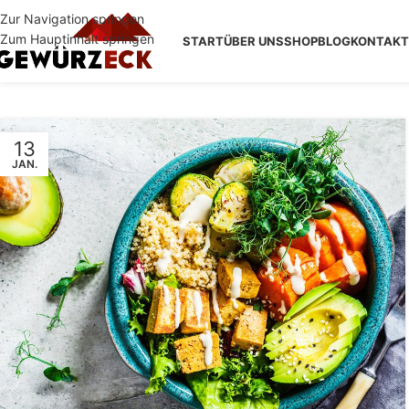
Zur Navigation springen
Zum Hauptinhalt springen
START
ÜBER UNS
SHOP
BLOG
KONTAKT
13
JAN.