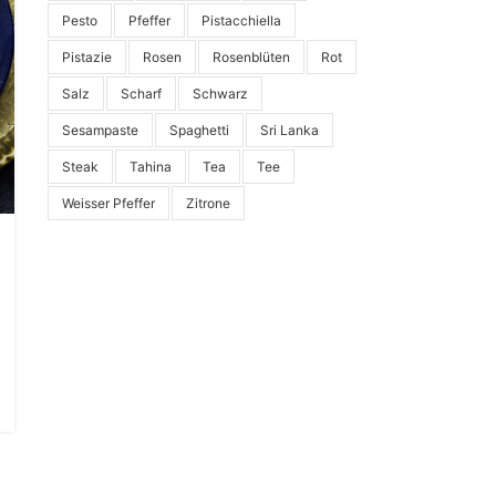
Pesto
Pfeffer
Pistacchiella
Pistazie
Rosen
Rosenblüten
Rot
Salz
Scharf
Schwarz
Sesampaste
Spaghetti
Sri Lanka
Steak
Tahina
Tea
Tee
Weisser Pfeffer
Zitrone