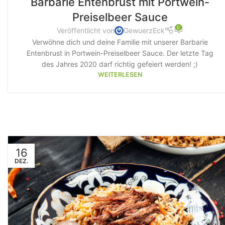
Barbarie Entenbrust mit Portwein-
Preiselbeer Sauce
0
Veröffentlicht von
GewuerzEck
Verwöhne dich und deine Familie mit unserer Barbarie
Entenbrust in Portwein-Preiselbeer Sauce. Der letzte Tag
des Jahres 2020 darf richtig gefeiert werden! ;)
WEITERLESEN
16
DEZ.