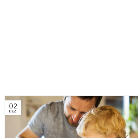
02
DEZ.