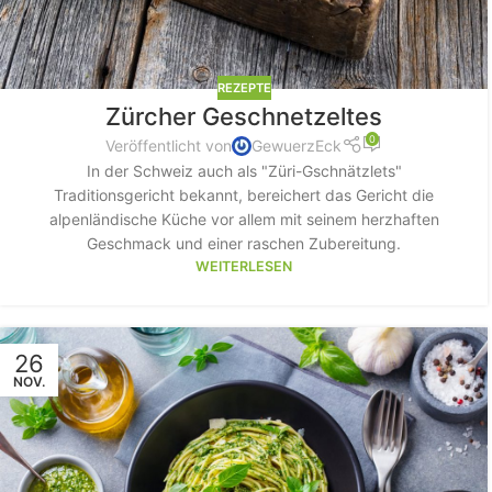
REZEPTE
Zürcher Geschnetzeltes
0
Veröffentlicht von
GewuerzEck
In der Schweiz auch als "Züri-Gschnätzlets"
Traditionsgericht bekannt, bereichert das Gericht die
alpenländische Küche vor allem mit seinem herzhaften
Geschmack und einer raschen Zubereitung.
WEITERLESEN
26
NOV.