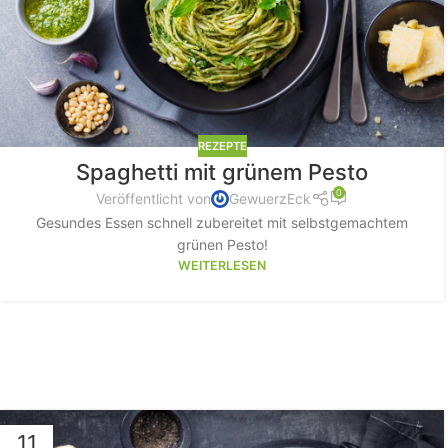
REZEPTE
Spaghetti mit grünem Pesto
0
Veröffentlicht von
GewuerzEck
Gesundes Essen schnell zubereitet mit selbstgemachtem
grünen Pesto!
WEITERLESEN
11