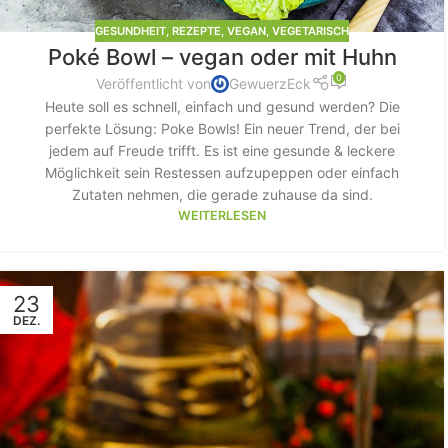
GESUNDHEIT
,
REZEPTE
,
VEGAN
,
VEGETARISCH
Poké Bowl – vegan oder mit Huhn
0
Veröffentlicht von
GewuerzEck
Heute soll es schnell, einfach und gesund werden? Die
perfekte Lösung: Poke Bowls! Ein neuer Trend, der bei
jedem auf Freude trifft. Es ist eine gesunde & leckere
Möglichkeit sein Restessen aufzupeppen oder einfach
Zutaten nehmen, die gerade zuhause da sind.
WEITERLESEN
23
DEZ.