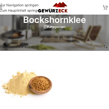
Zur Navigation springen
Zum Hauptinhalt springen
Bockshornklee
Kategorien
Start
/
Shop
/
Produkte verschlagwortet mit „Bockshornklee“
Einzelnes Ergebnis wird angezeigt
Seitenleiste anzeigen