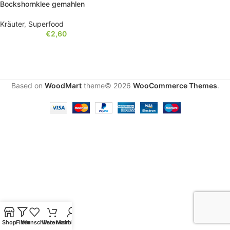
Bockshornklee gemahlen
Kräuter
,
Superfood
€
2,60
Based on
WoodMart
theme© 2026
WooCommerce Themes
.
Shop
Filter
Wunschliste
Warenkorb
Mein Konto