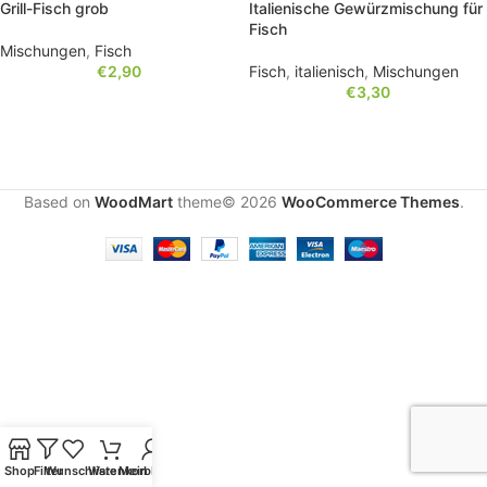
Grill-Fisch grob
Italienische Gewürzmischung für
Fisch
Mischungen
,
Fisch
€
2,90
Fisch
,
italienisch
,
Mischungen
€
3,30
Based on
WoodMart
theme© 2026
WooCommerce Themes
.
Shop
Filter
Wunschliste
Warenkorb
Mein Konto