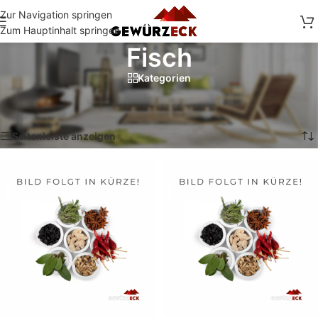
Zur Navigation springen
Zum Hauptinhalt springen
Fisch
Kategorien
Start
/
Shop
/
Produkte verschlagwortet mit „Fisch“
Alle 2 Ergebnisse werden angezeigt
Seitenleiste anzeigen