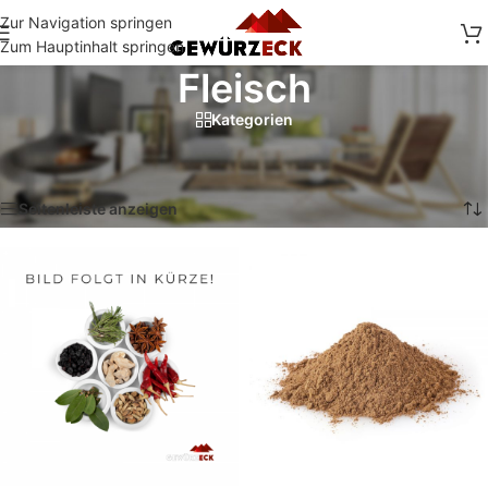
Zur Navigation springen
Zum Hauptinhalt springen
Fleisch
Kategorien
Start
/
Shop
/
Mischungen
/
Fleisch
Ergebnisse 1 – 12 von 36 werden angezeigt
Seitenleiste anzeigen