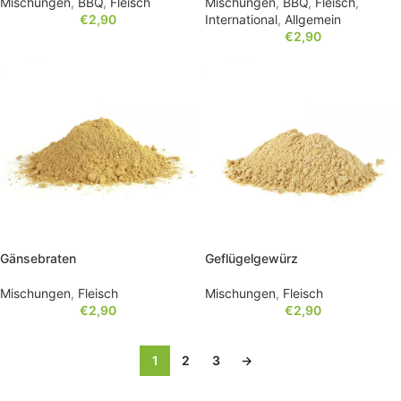
Mischungen
,
BBQ
,
Fleisch
Mischungen
,
BBQ
,
Fleisch
,
€
2,90
International
,
Allgemein
€
2,90
Gänsebraten
Geflügelgewürz
Mischungen
,
Fleisch
Mischungen
,
Fleisch
€
2,90
€
2,90
1
2
3
→