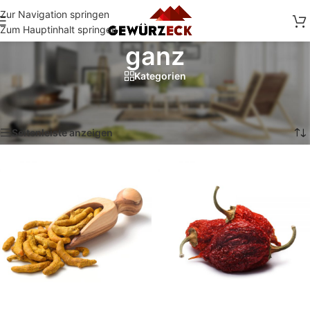
Zur Navigation springen
Zum Hauptinhalt springen
ganz
Kategorien
Start
/
Shop
/
Produkte verschlagwortet mit „ganz“
Alle 5 Ergebnisse werden angezeigt
Seitenleiste anzeigen