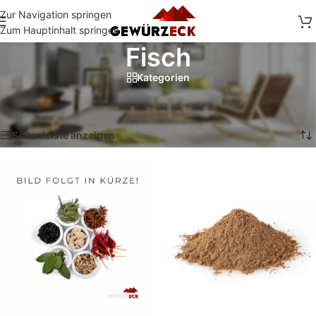
Zur Navigation springen
Zum Hauptinhalt springen
Fisch
Kategorien
Start
/
Shop
/
Mischungen
/
Fisch
Ergebnisse 1 – 12 von 15 werden angezeigt
Seitenleiste anzeigen