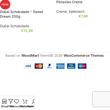
Pistazien Creme
HEISS
Creme
,
italienisch
Dubai Schokolade – Sweet
€
7,90
Dream 200g
Dubai Schokolade
€
15,90
Based on
WoodMart
theme© 2026
WooCommerce Themes
.
Shop
Filter
Wunschliste
Warenkorb
Mein Konto