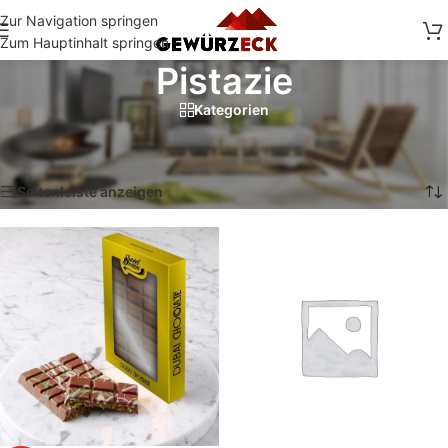
Zur Navigation springen
Zum Hauptinhalt springen
Pistazie
Kategorien
Start
/
Shop
/
Produkte verschlagwortet mit „Pistazie“
Alle 2 Ergebnisse werden angezeigt
Seitenleiste anzeigen