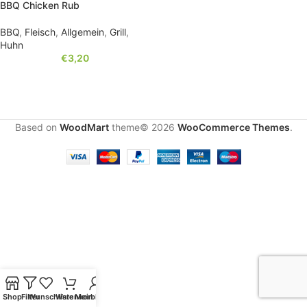
BBQ Chicken Rub
BBQ
,
Fleisch
,
Allgemein
,
Grill
,
Huhn
€
3,20
Based on
WoodMart
theme© 2026
WooCommerce Themes
.
Shop
Filter
Wunschliste
Warenkorb
Mein Konto