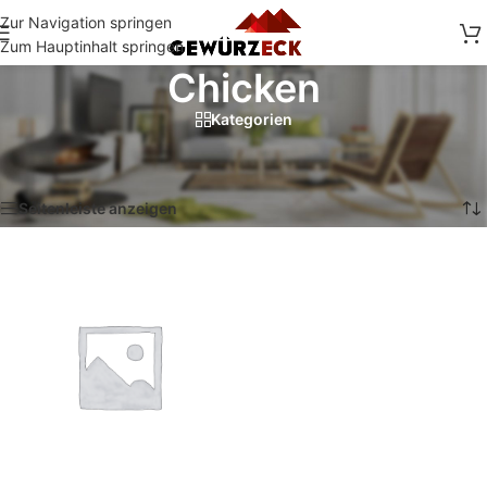
Zur Navigation springen
Zum Hauptinhalt springen
Chicken
Kategorien
Start
/
Shop
/
Produkte verschlagwortet mit „Chicken“
Einzelnes Ergebnis wird angezeigt
Seitenleiste anzeigen