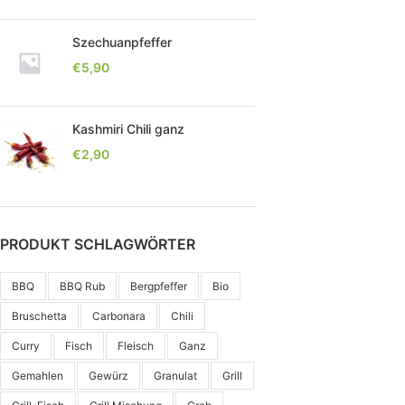
Szechuanpfeffer
€
5,90
Kashmiri Chili ganz
€
2,90
PRODUKT SCHLAGWÖRTER
BBQ
BBQ Rub
Bergpfeffer
Bio
Bruschetta
Carbonara
Chili
Curry
Fisch
Fleisch
Ganz
Gemahlen
Gewürz
Granulat
Grill