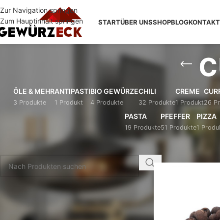
Zur Navigation springen
Zum Hauptinhalt springen
START
ÜBER UNS
SHOP
BLOG
KONTAKT
c
ÖLE & MEHR
ANTIPASTI
BIO GEWÜRZE
CHILI
CREME
CUR
3 Produkte
1 Produkt
4 Produkte
32 Produkte
1 Produkt
26 P
PASTA
PFEFFER
PIZZA
19 Produkte
51 Produkte
1 Produ
PRODUKTSUCHE
Start
/
Shop
/
Produkte
KATEGORIEN