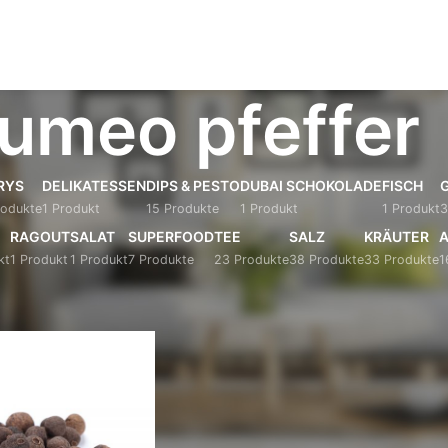
umeo pfeffer
RYS
DELIKATESSEN
DIPS & PESTO
DUBAI SCHOKOLADE
FISCH
G
rodukte
1 Produkt
15 Produkte
1 Produkt
1 Produkt
3
RAGOUT
SALAT
SUPERFOOD
TEE
SALZ
KRÄUTER
A
kt
1 Produkt
1 Produkt
7 Produkte
23 Produkte
38 Produkte
33 Produkte
1
 verschlagwortet mit „cumeo pfeffer“
Anzeigen
9
12