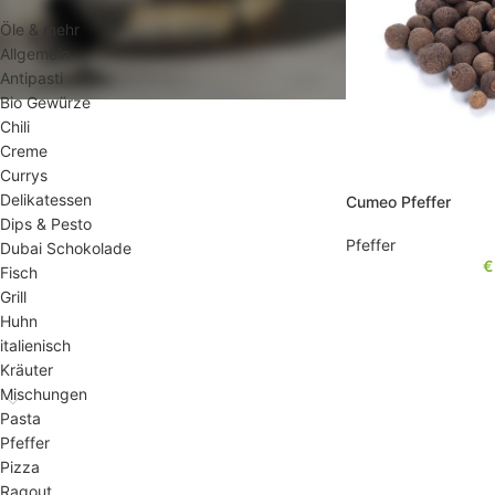
Öle & mehr
Allgemein
Antipasti
Bio Gewürze
Chili
Creme
Currys
Delikatessen
Cumeo Pfeffer
Dips & Pesto
Pfeffer
Dubai Schokolade
€
Fisch
Grill
Huhn
italienisch
Kräuter
Mischungen
Pasta
Pfeffer
Pizza
Ragout