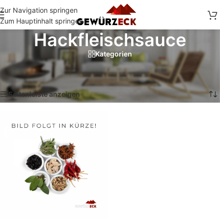
Zur Navigation springen
Zum Hauptinhalt springen
Hackfleischsauce
Kategorien
Start
/
Shop
/
Produkte verschlagwortet mit „Hackfleischsauce“
Einzelnes Ergebnis wird angezeigt
Seitenleiste anzeigen