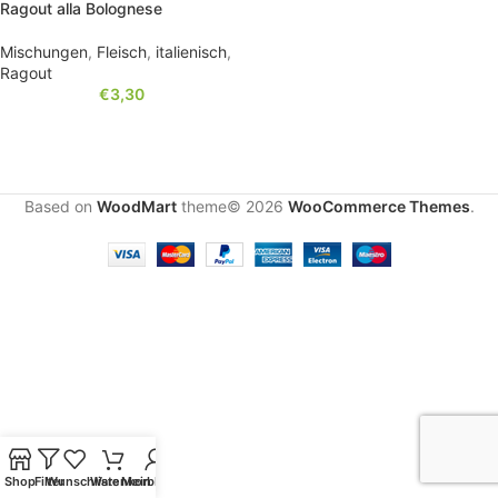
Ragout alla Bolognese
Mischungen
,
Fleisch
,
italienisch
,
Ragout
€
3,30
Based on
WoodMart
theme© 2026
WooCommerce Themes
.
Shop
Filter
Wunschliste
Warenkorb
Mein Konto