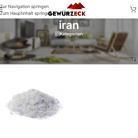
Zur Navigation springen
Zum Hauptinhalt springen
iran
Kategorien
Start
/
Shop
/
Produkte verschlagwortet mit „iran“
Einzelnes Ergebnis wird angezeigt
Seitenleiste anzeigen