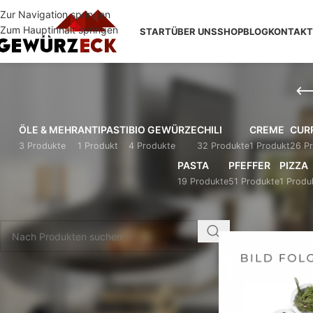
Zur Navigation springen
Zum Hauptinhalt springen
START
ÜBER UNS
SHOP
BLOG
KONTAKT
ÖLE & MEHR
ANTIPASTI
BIO GEWÜRZE
CHILI
CREME
CUR
3 Produkte
1 Produkt
4 Produkte
32 Produkte
1 Produkt
26 P
PASTA
PFEFFER
PIZZA
19 Produkte
51 Produkte
1 Produ
PRODUKTSUCHE
Start
/
Shop
/
Produkte
KATEGORIEN