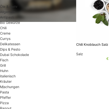
Öle & mehr
Allgemein
Antipasti
Bio Gewürze
Chili
Creme
Currys
Delikatessen
Chili Knoblauch Salz
Dips & Pesto
Salz
Dubai Schokolade
€
Fisch
Grill
Huhn
italienisch
Kräuter
Mischungen
Pasta
Pfeffer
Pizza
Ragout