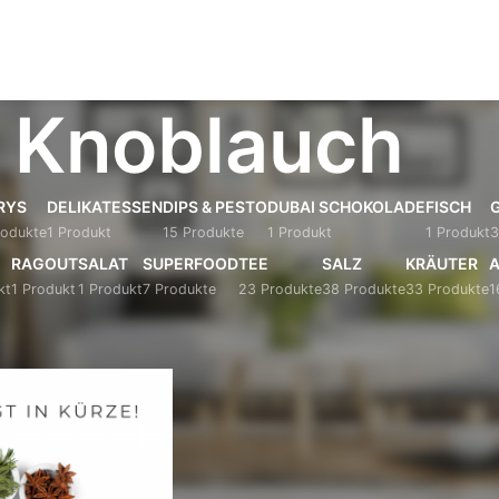
Knoblauch
RYS
DELIKATESSEN
DIPS & PESTO
DUBAI SCHOKOLADE
FISCH
G
rodukte
1 Produkt
15 Produkte
1 Produkt
1 Produkt
3
RAGOUT
SALAT
SUPERFOOD
TEE
SALZ
KRÄUTER
A
kt
1 Produkt
1 Produkt
7 Produkte
23 Produkte
38 Produkte
33 Produkte
1
 verschlagwortet mit „Knoblauch“
Anzeigen
9
12