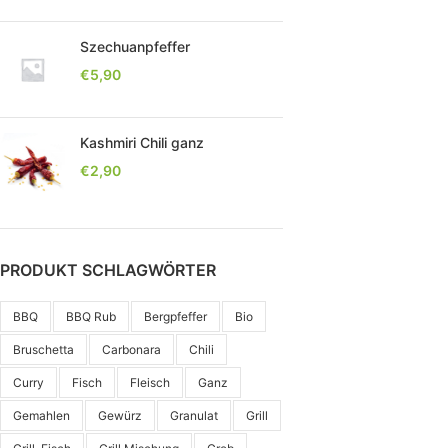
Szechuanpfeffer
€
5,90
Kashmiri Chili ganz
€
2,90
PRODUKT SCHLAGWÖRTER
BBQ
BBQ Rub
Bergpfeffer
Bio
Bruschetta
Carbonara
Chili
Curry
Fisch
Fleisch
Ganz
Gemahlen
Gewürz
Granulat
Grill