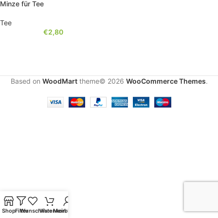
Minze für Tee
Tee
€
2,80
Based on
WoodMart
theme© 2026
WooCommerce Themes
.
Shop
Filter
Wunschliste
Warenkorb
Mein Konto