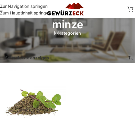
Zur Navigation springen
Zum Hauptinhalt springen
minze
Kategorien
Start
/
Shop
/
Produkte verschlagwortet mit „minze“
Einzelnes Ergebnis wird angezeigt
Seitenleiste anzeigen