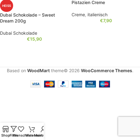
Pistazien Creme
HEISS
Creme
,
italienisch
Dubai Schokolade – Sweet
€
7,90
Dream 200g
Dubai Schokolade
€
15,90
Based on
WoodMart
theme© 2026
WooCommerce Themes
.
Shop
Filter
Wunschliste
Warenkorb
Mein Konto