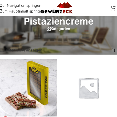
Zur Navigation springen
Zum Hauptinhalt springen
Pistaziencreme
Kategorien
Start
/
Shop
/
Produkte verschlagwortet mit „Pistaziencreme“
Alle 2 Ergebnisse werden angezeigt
Seitenleiste anzeigen