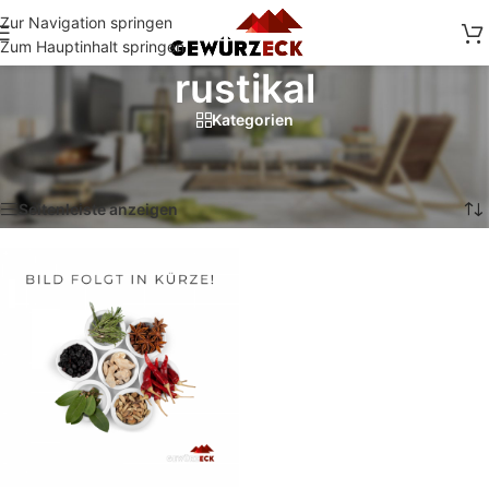
Zur Navigation springen
Zum Hauptinhalt springen
rustikal
Kategorien
Start
/
Shop
/
Produkte verschlagwortet mit „rustikal“
Einzelnes Ergebnis wird angezeigt
Seitenleiste anzeigen