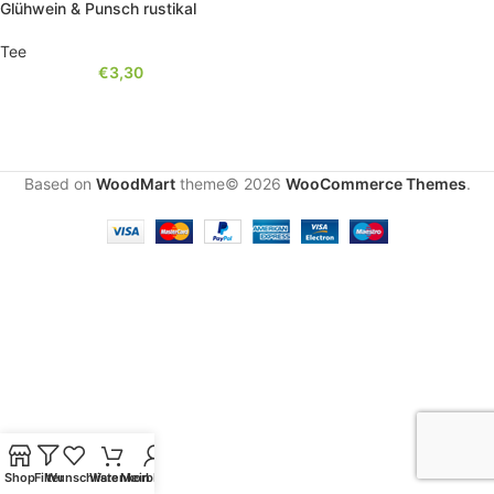
Glühwein & Punsch rustikal
Tee
€
3,30
Based on
WoodMart
theme© 2026
WooCommerce Themes
.
Shop
Filter
Wunschliste
Warenkorb
Mein Konto