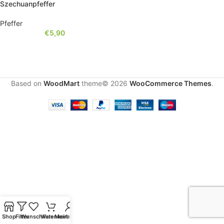
Szechuanpfeffer
Pfeffer
€
5,90
Based on
WoodMart
theme© 2026
WooCommerce Themes
.
Shop
Filter
Wunschliste
Warenkorb
Mein Konto