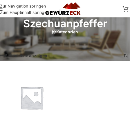
Zur Navigation springen
Zum Hauptinhalt springen
Szechuanpfeffer
Kategorien
Start
/
Shop
/
Produkte verschlagwortet mit „Szechuanpfeffer“
Einzelnes Ergebnis wird angezeigt
Seitenleiste anzeigen