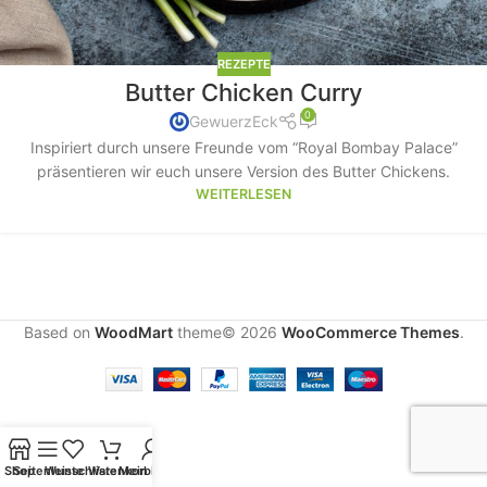
REZEPTE
Butter Chicken Curry
0
GewuerzEck
Inspiriert durch unsere Freunde vom “Royal Bombay Palace”
präsentieren wir euch unsere Version des Butter Chickens.
WEITERLESEN
Based on
WoodMart
theme© 2026
WooCommerce Themes
.
Shop
Seitenleiste
Wunschliste
Warenkorb
Mein Konto