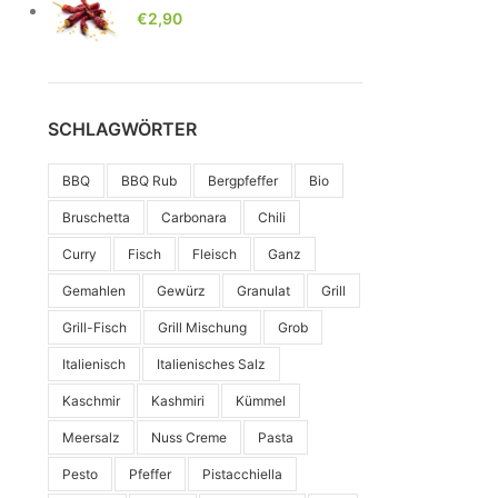
€
2,90
SCHLAGWÖRTER
BBQ
BBQ Rub
Bergpfeffer
Bio
Bruschetta
Carbonara
Chili
Curry
Fisch
Fleisch
Ganz
Gemahlen
Gewürz
Granulat
Grill
Grill-Fisch
Grill Mischung
Grob
Italienisch
Italienisches Salz
Kaschmir
Kashmiri
Kümmel
Meersalz
Nuss Creme
Pasta
Pesto
Pfeffer
Pistacchiella