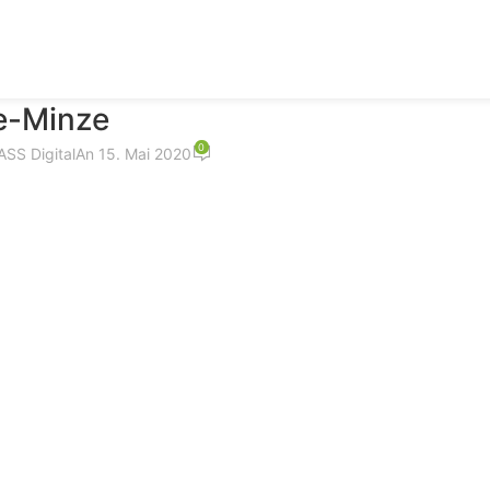
e-Minze
0
SS Digital
An 15. Mai 2020