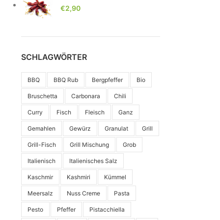
€
2,90
SCHLAGWÖRTER
BBQ
BBQ Rub
Bergpfeffer
Bio
Bruschetta
Carbonara
Chili
Curry
Fisch
Fleisch
Ganz
Gemahlen
Gewürz
Granulat
Grill
Grill-Fisch
Grill Mischung
Grob
Italienisch
Italienisches Salz
Kaschmir
Kashmiri
Kümmel
Meersalz
Nuss Creme
Pasta
Pesto
Pfeffer
Pistacchiella