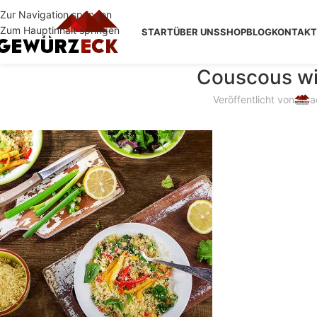
Zur Navigation springen
Zum Hauptinhalt springen
START
ÜBER UNS
SHOP
BLOG
KONTAKT
Couscous wi
Veröffentlicht von
a