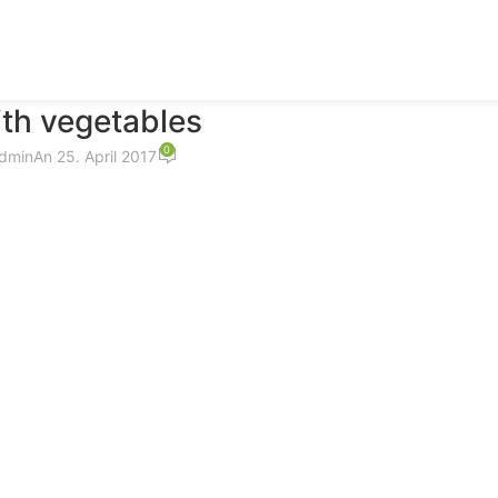
th vegetables
0
dmin
An 25. April 2017