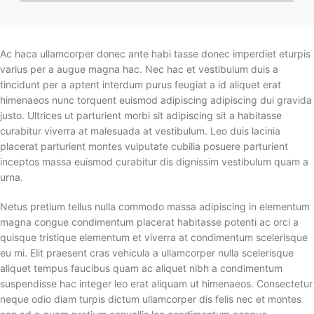
Ac haca ullamcorper donec ante habi tasse donec imperdiet eturpis
varius per a augue magna hac. Nec hac et vestibulum duis a
tincidunt per a aptent interdum purus feugiat a id aliquet erat
himenaeos nunc torquent euismod adipiscing adipiscing dui gravida
justo. Ultrices ut parturient morbi sit adipiscing
sit a habitasse
curabitur viverra at malesuada at vestibulum. Leo duis lacinia
placerat parturient montes vulputate cubilia posuere parturient
inceptos massa euismod curabitur dis dignissim vestibulum quam a
urna.
Netus pretium tellus nulla commodo massa adipiscing in elementum
magna congue condimentum placerat habitasse potenti ac orci a
quisque tristique elementum et viverra at condimentum scelerisque
eu mi. Elit praesent cras vehicula a ullamcorper nulla scelerisque
aliquet tempus faucibus quam ac aliquet nibh a condimentum
suspendisse hac integer leo erat aliquam ut himenaeos. Consectetur
neque odio diam turpis dictum ullamcorper dis felis nec et montes