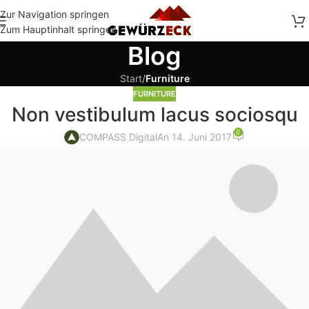
Zur Navigation springen
Zum Hauptinhalt springen
Blog
Start
/
Furniture
FURNITURE
Non vestibulum lacus sociosqu
0
COMPASS Digital
An 14. Juni 2017