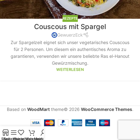
REZEPTE
Couscous mit Spargel
GewuerzEck
Zur Spargelzeit eignet sich unser vegetarisches Couscous
für 2 Personen. Um diesem ein authentisches Aroma zu
garantieren, verwenden wir unsere beliebte Ras el-Hanout
Gewürzmischung.
WEITERLESEN
Based on
WoodMart
theme© 2026
WooCommerce Themes
.
Shop
Seitenleiste
Wunschliste
Warenkorb
Mein Konto