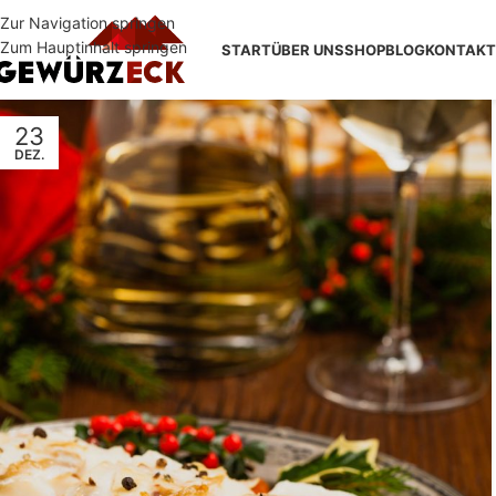
Zur Navigation springen
Zum Hauptinhalt springen
START
ÜBER UNS
SHOP
BLOG
KONTAKT
23
DEZ.