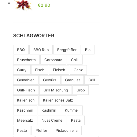
€
2,90
SCHLAGWÖRTER
BBQ
BBQ Rub
Bergpfeffer
Bio
Bruschetta
Carbonara
Chili
Curry
Fisch
Fleisch
Ganz
Gemahlen
Gewürz
Granulat
Grill
Grill-Fisch
Grill Mischung
Grob
Italienisch
Italienisches Salz
Kaschmir
Kashmiri
Kümmel
Meersalz
Nuss Creme
Pasta
Pesto
Pfeffer
Pistacchiella