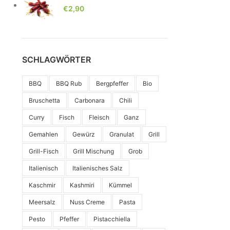
€
2,90
SCHLAGWÖRTER
BBQ
BBQ Rub
Bergpfeffer
Bio
Bruschetta
Carbonara
Chili
Curry
Fisch
Fleisch
Ganz
Gemahlen
Gewürz
Granulat
Grill
Grill-Fisch
Grill Mischung
Grob
Italienisch
Italienisches Salz
Kaschmir
Kashmiri
Kümmel
Meersalz
Nuss Creme
Pasta
Pesto
Pfeffer
Pistacchiella