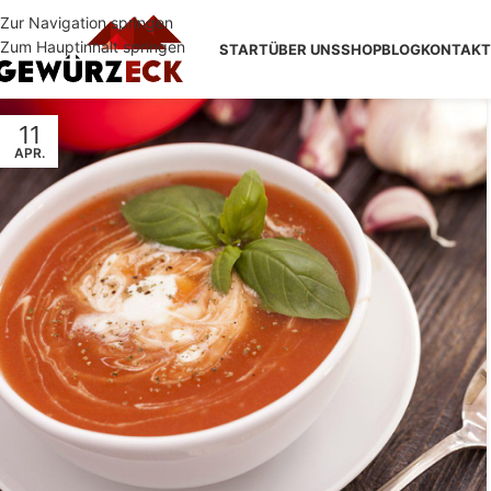
Zur Navigation springen
Zum Hauptinhalt springen
START
ÜBER UNS
SHOP
BLOG
KONTAKT
11
APR.