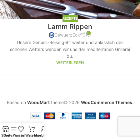
REZEPTE
Lamm Rippen
0
GewuerzEck
Unsere Genuss-Reise geht weiter und anlässlich des
schönen Wetters wenden wir uns der mediterranen Grillerei
zu.
WEITERLESEN
Based on
WoodMart
theme© 2026
WooCommerce Themes
.
Shop
Seitenleiste
Wunschliste
Warenkorb
Mein Konto