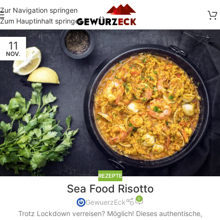
Zur Navigation springen
Zum Hauptinhalt springen
11
NOV.
REZEPTE
Sea Food Risotto
0
GewuerzEck
Trotz Lockdown verreisen? Möglich! Dieses authentische,