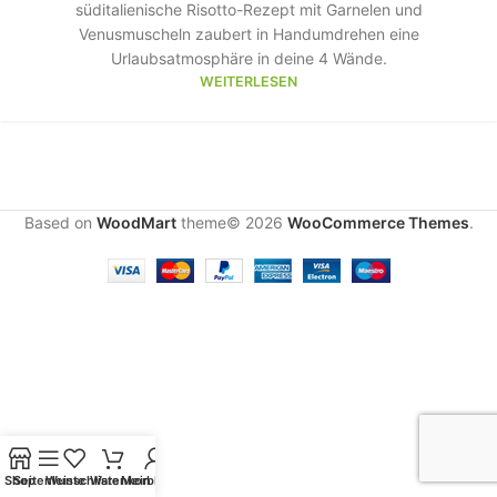
süditalienische Risotto-Rezept mit Garnelen und
Venusmuscheln zaubert in Handumdrehen eine
Urlaubsatmosphäre in deine 4 Wände.
WEITERLESEN
Based on
WoodMart
theme© 2026
WooCommerce Themes
.
Shop
Seitenleiste
Wunschliste
Warenkorb
Mein Konto