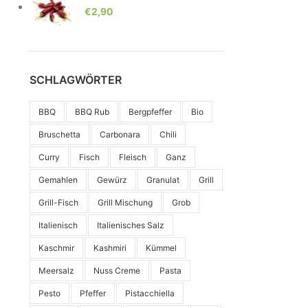
€
2,90
SCHLAGWÖRTER
BBQ
BBQ Rub
Bergpfeffer
Bio
Bruschetta
Carbonara
Chili
Curry
Fisch
Fleisch
Ganz
Gemahlen
Gewürz
Granulat
Grill
Grill-Fisch
Grill Mischung
Grob
Italienisch
Italienisches Salz
Kaschmir
Kashmiri
Kümmel
Meersalz
Nuss Creme
Pasta
Pesto
Pfeffer
Pistacchiella