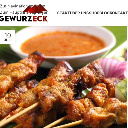
Zur Navigation springen
Zum Hauptinhalt springen
START
ÜBER UNS
SHOP
BLOG
KONTAKT
10
JULI