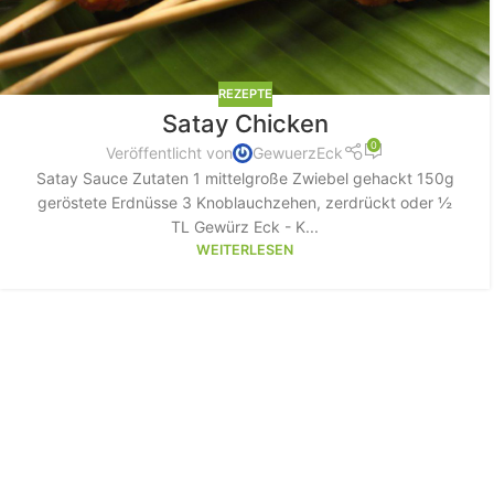
REZEPTE
Satay Chicken
0
Veröffentlicht von
GewuerzEck
Satay Sauce Zutaten 1 mittelgroße Zwiebel gehackt 150g
geröstete Erdnüsse 3 Knoblauchzehen, zerdrückt oder ½
TL Gewürz Eck - K...
WEITERLESEN