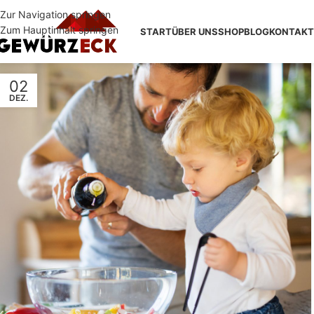
Zur Navigation springen
Zum Hauptinhalt springen
START
ÜBER UNS
SHOP
BLOG
KONTAKT
02
DEZ.