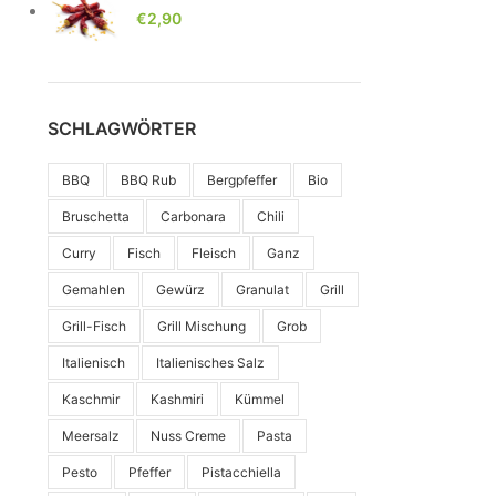
€
2,90
SCHLAGWÖRTER
BBQ
BBQ Rub
Bergpfeffer
Bio
Bruschetta
Carbonara
Chili
Curry
Fisch
Fleisch
Ganz
Gemahlen
Gewürz
Granulat
Grill
Grill-Fisch
Grill Mischung
Grob
Italienisch
Italienisches Salz
Kaschmir
Kashmiri
Kümmel
Meersalz
Nuss Creme
Pasta
Pesto
Pfeffer
Pistacchiella