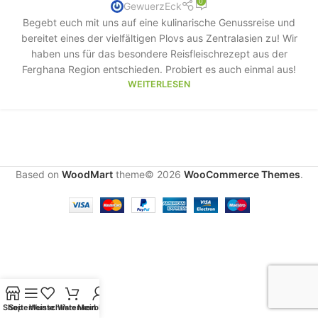
0
GewuerzEck
Begebt euch mit uns auf eine kulinarische Genussreise und
bereitet eines der vielfältigen Plovs aus Zentralasien zu! Wir
haben uns für das besondere Reisfleischrezept aus der
Ferghana Region entschieden. Probiert es auch einmal aus!
WEITERLESEN
Based on
WoodMart
theme© 2026
WooCommerce Themes
.
Shop
Seitenleiste
Wunschliste
Warenkorb
Mein Konto