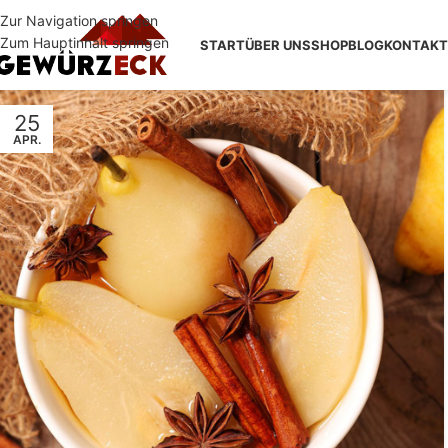
Zur Navigation springen
Zum Hauptinhalt springen
START
ÜBER UNS
SHOP
BLOG
KONTAKT
25
APR.