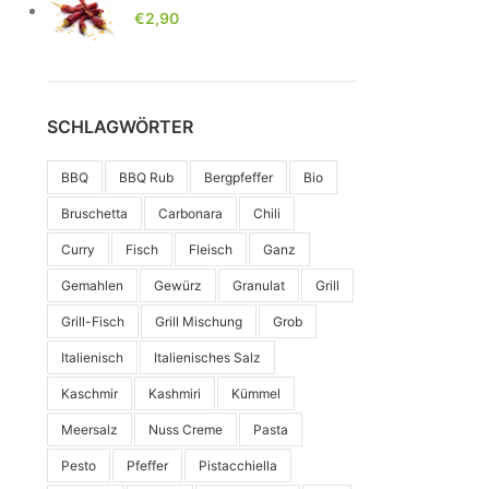
€
2,90
SCHLAGWÖRTER
BBQ
BBQ Rub
Bergpfeffer
Bio
Bruschetta
Carbonara
Chili
Curry
Fisch
Fleisch
Ganz
Gemahlen
Gewürz
Granulat
Grill
Grill-Fisch
Grill Mischung
Grob
Italienisch
Italienisches Salz
Kaschmir
Kashmiri
Kümmel
Meersalz
Nuss Creme
Pasta
Pesto
Pfeffer
Pistacchiella