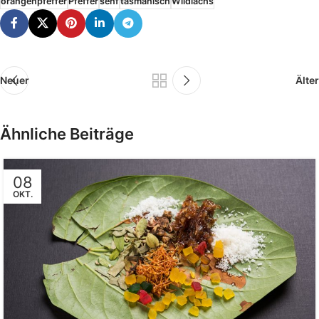
orangenpfeffer
Pfeffer
senf
tasmanisch
Wildlachs
Neuer
Älter
Ähnliche Beiträge
08
OKT.