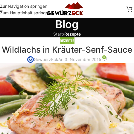
Zur Navigation springen
Zum Hauptinhalt springen
Blog
Start
/
Rezepte
REZEPTE
Wildlachs in Kräuter-Senf-Sauce
0
GewuerzEck
An 3. November 2015